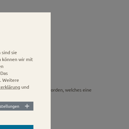
sind sie
n können wir mit
ge Werbung
en
.
Das
. Weitere
erklärung
und
erichtsdosen angefertigt worden, welches eine
rleistet.
stellungen