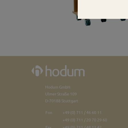
Hodum GmbH
Ulmer Straße 109
D-70188 Stuttgart
Fon
+49 (0) 711 / 46 60 11
+49 (0) 711 / 20 70 29 60
Fax
+49 (0) 711 / 48 12 42