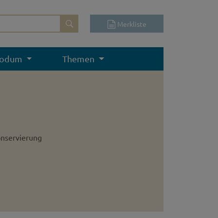
Merkliste
odum
Themen
onservierung