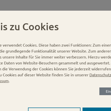
is zu Cookies
e verwendet Cookies.
Diese haben zwei Funktionen: Zum einen 
r die grundlegende Funktionalität unserer Website. Zum andere
Dosenregal für die richti
es unsere Inhalte für Sie immer weiter verbessern. Hierzu werd
te Daten von Website-Besuchern gesammelt und ausgewertet
in die Verwendung der Cookies können Sie jederzeit widerrufen
u Cookies auf dieser Website finden Sie in unserer
Datenschutz
Unser Dosenregal ist speziell für Fertigg
ssum
.
bessere Vermarktung Ihrer Produkte gewäh
Ein