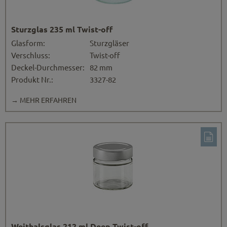
Sturzglas 235 ml Twist-off
Glasform:
Sturzgläser
Verschluss:
Twist-off
Deckel-Durchmesser:
82 mm
Produkt Nr.:
3327-82
→ MEHR ERFAHREN
Weithalsglas 212 ml Deep Twist-off