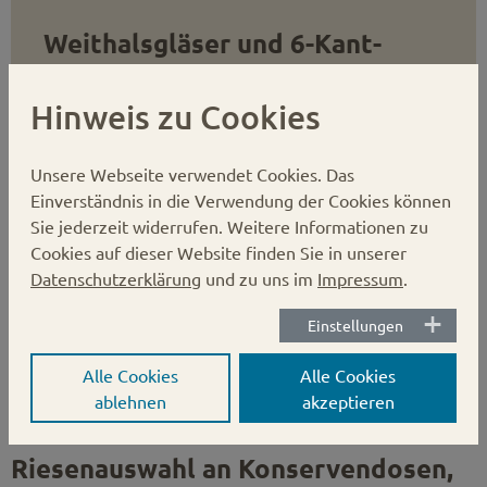
Weithalsgläser und 6-Kant-
Gläser für Honig
Hinweis zu Cookies
Sie suchen leere Honiggläser?
Hier finden Sie unsere Weithalsgläser und 6-Kant-
Unsere Webseite verwendet Cookies.
Das
Gläser mit Twist-Off- oder Deep-Twist-Off-
Einverständnis in die Verwendung der Cookies können
Verschluss, bestens geeignet für eine Befüllung mit
Sie jederzeit widerrufen. Weitere Informationen zu
Honig.
Cookies auf dieser Website finden Sie in unserer
Datenschutzerklärung
und zu uns im
Impressum
.
Jetzt Honiggläser ansehen
Einstellungen
Alle Cookies
Alle Cookies
ablehnen
akzeptieren
Riesenauswahl an Konservendosen,