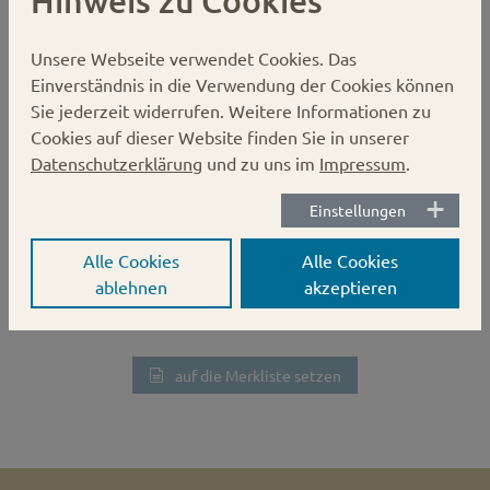
Unsere Webseite verwendet Cookies.
Das
Gläserdeckel 82mm Karo gelb/weiß
Einverständnis in die Verwendung der Cookies können
Sie jederzeit widerrufen. Weitere Informationen zu
Twist-off
Cookies auf dieser Website finden Sie in unserer
Datenschutzerklärung
und zu uns im
Impressum
.
Karton:
750 Stück
Palette kartoniert:
19200 Stück
Einstellungen
Verschluss:
Twist-off
Durchmesser:
82 mm
Alle Cookies
Alle Cookies
ablehnen
akzeptieren
auf die Merkliste setzen