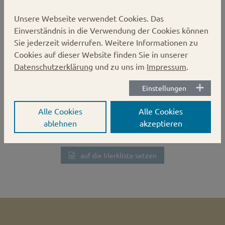
Unsere Webseite verwendet Cookies.
Das
Einverständnis in die Verwendung der Cookies können
Gläserdeckel 82mm gold Twist-off
Sie jederzeit widerrufen. Weitere Informationen zu
Cookies auf dieser Website finden Sie in unserer
Karton:
800 Stück
Datenschutzerklärung
und zu uns im
Impressum
.
Palette kartoniert:
19200 Stück
Verschluss:
Twist-off
Einstellungen
Durchmesser:
82 mm
Alle Cookies
Alle Cookies
ablehnen
akzeptieren
auf die Merkliste setzen