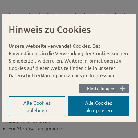
Gläserdeckel 82mm beige PVC-frei
BLUESEAL
Hinweis zu Cookies
Karton:
800 Stück
Unsere Webseite verwendet Cookies.
Das
Palette kartoniert:
19200 Stück
Einverständnis in die Verwendung der Cookies können
Verschluss:
PVC-freie Deckel, BLUESEAL
Sie jederzeit widerrufen. Weitere Informationen zu
Durchmesser:
82 mm
Cookies auf dieser Website finden Sie in unserer
Datenschutzerklärung
und zu uns im
Impressum
.
Hinweis:
Einstellungen
BLUESEAL
Alle Cookies
Alle Cookies
Nockendrehverschluss
ablehnen
akzeptieren
PVC-frei
ohne Weichmacher
Für Sterilisation geeignet