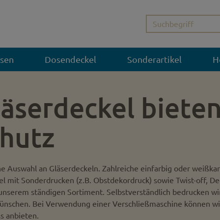
sen
Dosendeckel
Sonderartikel
H
äserdeckel biete
chutz
e Auswahl an Gläserdeckeln. Zahlreiche einfarbig oder weißkar
l mit Sonderdrucken (z.B. Obst­dekordruck) sowie Twist-off, De
nserem ständigen Sortiment. Selbstver­ständlich bedrucken wi
 Wünschen. Bei Verwendung einer Verschließmaschine können wi
s anbieten.