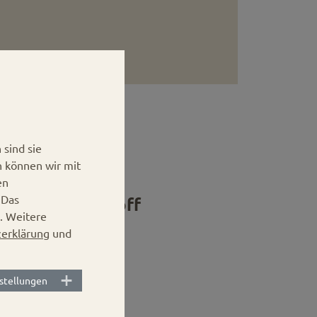
sind sie
n können wir mit
en
.
Das
z Deep Twist-off
. Weitere
erklärung
und
stellungen