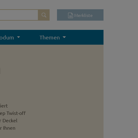
Merkliste
odum
Themen
n
iert
ep Twist-off
r Deckel
r Ihnen