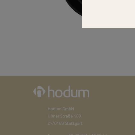
Hodum GmbH
Ulmer Straße 109
D-70188 Stuttgart