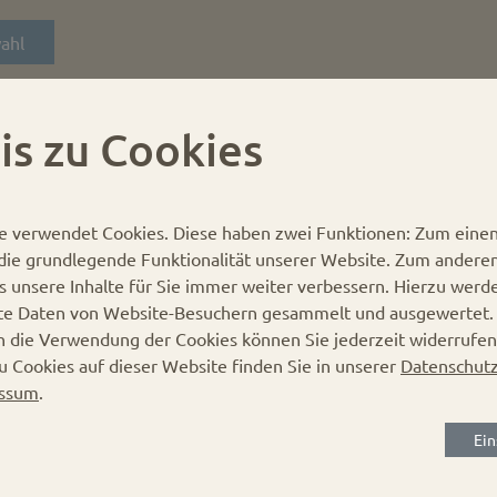
ahl
is zu Cookies
e verwendet Cookies.
Diese haben zwei Funktionen: Zum einen 
r die grundlegende Funktionalität unserer Website. Zum andere
es unsere Inhalte für Sie immer weiter verbessern. Hierzu werd
te Daten von Website-Besuchern gesammelt und ausgewertet
Gläserdeckel 70mm schwar
in die Verwendung der Cookies können Sie jederzeit widerrufen
u Cookies auf dieser Website finden Sie in unserer
Datenschutz
Karton:
575 Stück
ssum
.
Verschluss:
Deep Twist-off
Durchmesser:
70 mm
Ein