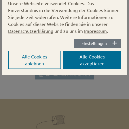
Unsere Webseite verwendet Cookies.
Das
Gläserdeckel 66mm silber Deep
Einverständnis in die Verwendung der Cookies können
Twist-off
Sie jederzeit widerrufen. Weitere Informationen zu
Cookies auf dieser Website finden Sie in unserer
Karton:
800 Stück
Datenschutzerklärung
und zu uns im
Impressum
.
Verschluss:
Deep Twist-off
Durchmesser:
66 mm
Einstellungen
Alle Cookies
Alle Cookies
ablehnen
akzeptieren
auf die Merkliste setzen