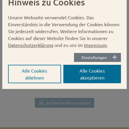
Hinweis zu Cookies
Unsere Webseite verwendet Cookies.
Das
Gläserdeckel 66mm gold Button
Einverständnis in die Verwendung der Cookies können
Twist-off
Sie jederzeit widerrufen. Weitere Informationen zu
Cookies auf dieser Website finden Sie in unserer
Karton:
1250 Stück
Datenschutzerklärung
und zu uns im
Impressum
.
Verschluss:
Twist-off
Einstellungen
Durchmesser:
66 mm
Alle Cookies
Alle Cookies
ablehnen
akzeptieren
Button-Verschluss
auf die Merkliste setzen