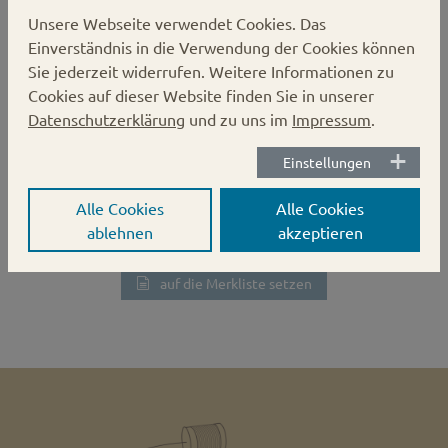
Unsere Webseite verwendet Cookies.
Das
Einverständnis in die Verwendung der Cookies können
Sie jederzeit widerrufen. Weitere Informationen zu
Gläserdeckel 58mm weiß Twist-off
Cookies auf dieser Website finden Sie in unserer
Datenschutzerklärung
und zu uns im
Impressum
.
Karton:
1600 Stück
Verschluss:
Twist-off
Einstellungen
Durchmesser:
58 mm
Alle Cookies
Alle Cookies
ablehnen
akzeptieren
auf die Merkliste setzen