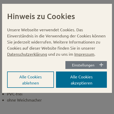
Hinweis zu Cookies
Gläserdeckel 58mm silber PVC-frei
BLUESEAL
Unsere Webseite verwendet Cookies.
Das
Einverständnis in die Verwendung der Cookies können
Karton:
1750 Stück
Sie jederzeit widerrufen. Weitere Informationen zu
Verschluss:
PVC-freie Deckel, BLUESEAL
Cookies auf dieser Website finden Sie in unserer
Durchmesser:
58 mm
Datenschutzerklärung
und zu uns im
Impressum
.
Einstellungen
Hinweis:
Alle Cookies
Alle Cookies
BLUESEAL
ablehnen
akzeptieren
Nockendrehverschluss
PVC-frei
ohne Weichmacher