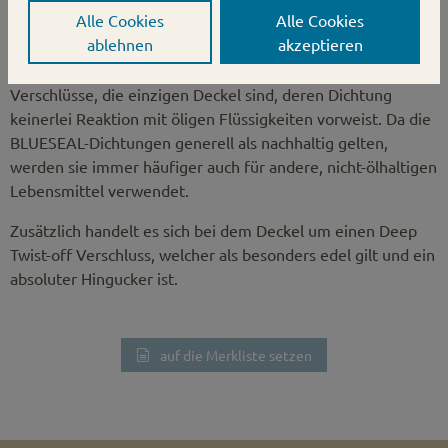
Alle Cookies
Alle Cookies
Optimal verwendbar sind BLUESEAL-Verschlüsse für das
ablehnen
akzeptieren
Abfüllen von ölhaltigen Füllgütern wie beispielsweise Pesto.
In vielen Tests stellte sich heraus, dass die BLUESEAL-
Verschlüsse, die einzigen Deckel sind, deren Dichtung
keinerlei Reaktion mit öligen Flüssigkeiten vorweist. Da die
BLUESEAL-Dichtungen generell als nachhaltig gelten,
werden sie immer häufiger auch für andere, nicht-ölhaltigen
Lebensmittel verwendet.
Zusätzlich handelt es sich bei dem Deckel um einen Deep
Twist-off Verschluss, welcher als besonders edel gilt und ein
absoluter Hingucker ist.
auf die Merkliste setzen