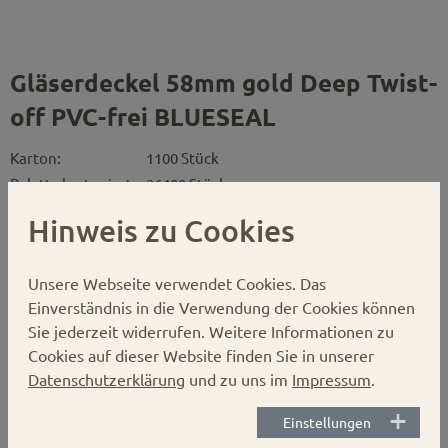
Gläserdeckel 58mm gold Deep Twist-
off PVC-frei BLUESEAL
Karton:
1100 Stück
Palette kartoniert:
26400 Stück
Verschluss:
Deep Twist-off
Hinweis zu Cookies
Durchmesser:
58 mm
Unsere Webseite verwendet Cookies.
Das
Einverständnis in die Verwendung der Cookies können
BLUESEAL-Deckel sind Nockendrehverschlüsse, deren
Sie jederzeit widerrufen. Weitere Informationen zu
Dichtungen auch ohne PVC und Weichmacher eine innere
Cookies auf dieser Website finden Sie in unserer
Elastizität aufweisen. Durch die Verwendung von
Datenschutzerklärung
und zu uns im
Impressum
.
thermoplastischen Elastomeren (TPE), die bereits eine
innere Weichmachung besitzen, müssen keine zusätzlichen
Einstellungen
Weichmacher eingesetzt werden.