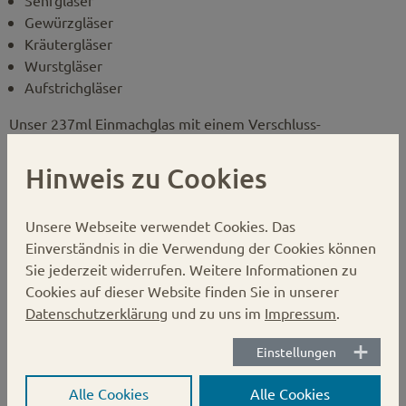
Senfgläser
Gewürzgläser
Kräutergläser
Wurstgläser
Aufstrichgläser
Unser 237ml Einmachglas mit einem Verschluss-
Durchmesser von 66mm eignet sich perfekt um Marmelade,
Aufstriche oder andere Delikatessen darin zu verpacken.
Hinweis zu Cookies
Auch eingelegtes Obst und Gemüse kommt in unserem
237ml Glas super zur Geltung.
Unsere Webseite verwendet Cookies.
Das
Einverständnis in die Verwendung der Cookies können
Sie jederzeit widerrufen. Weitere Informationen zu
auf die Merkliste setzen
Cookies auf dieser Website finden Sie in unserer
Datenschutzerklärung
und zu uns im
Impressum
.
Einstellungen
Bestellen Sie auch gleich die passenden Gläserdeckel
dazu:
Alle Cookies
Alle Cookies