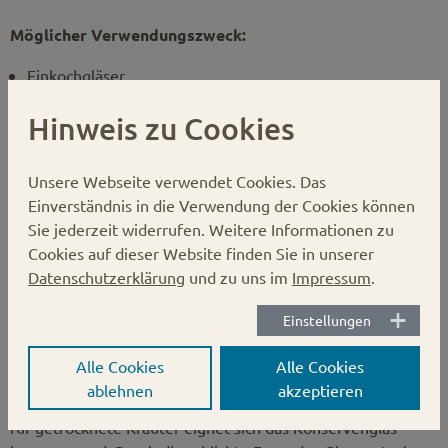
Möglicher Verwendungszweck:
Einkochgläser
Einmachgläser
Hinweis zu Cookies
Konservengläser
Schraubgläser
Honiggläser
Unsere Webseite verwendet Cookies.
Das
Marmeladengläser
Einverständnis in die Verwendung der Cookies können
Pestogläser
Sie jederzeit widerrufen. Weitere Informationen zu
Senfgläser
Cookies auf dieser Website finden Sie in unserer
Gewürzgläser
Datenschutzerklärung
und zu uns im
Impressum
.
Kräutergläser
Wurstgläser
Einstellungen
Aufstrichgläser
Alle Cookies
Alle Cookies
Ein absoluter Alleskönner. Das 208ml Allzweckglas für die
ablehnen
akzeptieren
Abfüllung von Senf, Kapern, Chutney und Konfitüre. Auch
für getrocknete Kräuter eignet sich das Konservenglas