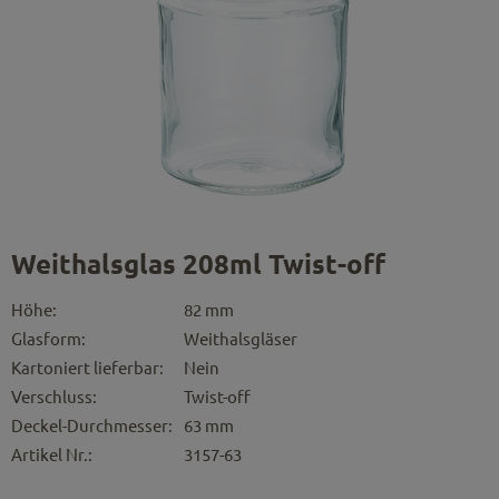
Weithalsglas 208ml Twist-off
Höhe:
82 mm
Glasform:
Weithalsgläser
Kartoniert lieferbar:
Nein
Verschluss:
Twist-off
Deckel-Durchmesser:
63 mm
Artikel Nr.:
3157-63