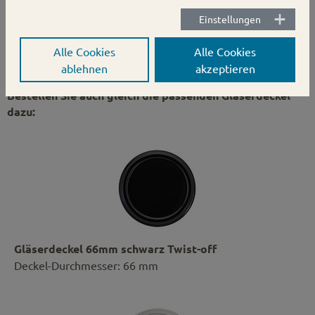
Einstellungen
auf die Merkliste setzen
Alle Cookies
Alle Cookies
ablehnen
akzeptieren
Bestellen Sie auch gleich die passenden Gläserdeckel
dazu:
Gläserdeckel 66mm schwarz Twist-off
Deckel-Durchmesser: 66 mm