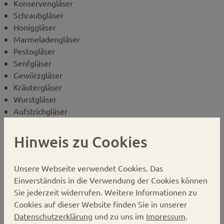
Konservengläser
Schraubgläser
Honiggläser
Marmeladengläser
Pestogläser
Senfgläser
Gewürzgläser
Kräutergläser
Wurstgläser
Aufstrichgläser
Das 214ml Sturzglas mit einer TO66 Mündung. Durch
Hinweis zu Cookies
seine zylindrische Form lässt sich der Inhalt (wie z.B. Wurst
oder Kuchen) ohne Probleme und in einem Stück
herausstürzen. Die Stoßkante unter dem Drehverschluss
Unsere Webseite verwendet Cookies.
Das
verleiht dem Glas ein einheitliches Bild und
Einverständnis in die Verwendung der Cookies können
verhindert insbesondere beim Transport sowie bei der
Sie jederzeit widerrufen. Weitere Informationen zu
Lagerung das gegeneinanderstoßen der einzelnen Gläser.
Cookies auf dieser Website finden Sie in unserer
Datenschutzerklärung
und zu uns im
Impressum
.