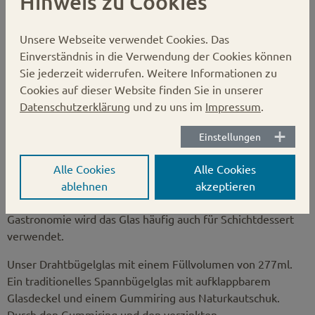
Hinweis zu Cookies
Aufstrichgläser
Pestogläser
Unsere Webseite verwendet Cookies.
Das
Chutneygläser
Einverständnis in die Verwendung der Cookies können
Kompottgläser
Sie jederzeit widerrufen. Weitere Informationen zu
Feinkostgläser
Cookies auf dieser Website finden Sie in unserer
Drahtbügelgläser
Datenschutzerklärung
und zu uns im
Impressum
.
Bügelgläser
Einstellungen
Gummiring ist bei Lieferung inkludiert
Unser 132.5mm hohes und schmales Spannbügelglas. Sticht
Alle Cookies
Alle Cookies
durch seine besondere Form heraus und ist insbesondere
ablehnen
akzeptieren
für Feinkost oder Süßwaren sehr beliebt. In der
Gastronomie wird das Glas häufig auch für Schichtdessert
verwendet.
Unser Drahtbügelglas mit einem Füllvolumen von 277ml.
Ein traditionelles Spannbügelglas mit aufklappbarem
Glasdeckel und einem Gummiring aus Naturkautschuk.
Durch den Gummiring und den verzinkten