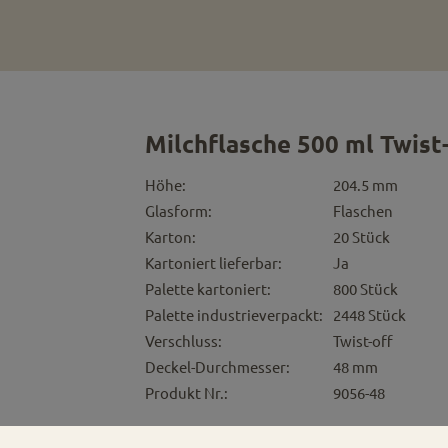
Milchflasche 500 ml Twist
Höhe:
204.5 mm
Glasform:
Flaschen
Karton:
20 Stück
Kartoniert lieferbar:
Ja
Palette kartoniert:
800 Stück
Palette industrieverpackt:
2448 Stück
Verschluss:
Twist-off
Deckel-Durchmesser:
48 mm
Produkt Nr.:
9056-48