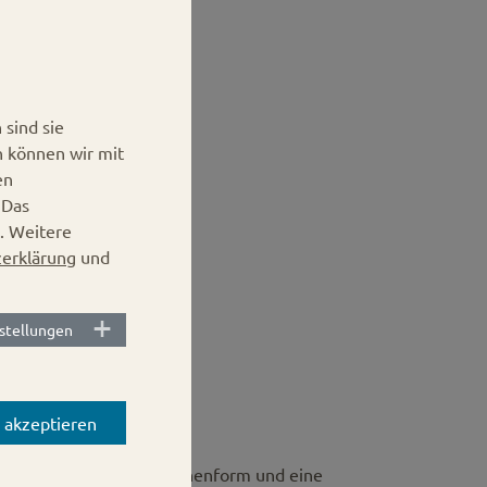
sind sie
n können wir mit
en
.
Das
. Weitere
erklärung
und
stellungen
s akzeptieren
 die klassische Milchflaschenform und eine