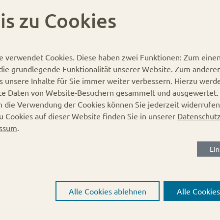
Möglicher Verwendungszweck:
is zu Cookies
Glasflaschen
Kurzhalsflaschen
Schraubflaschen
e verwendet Cookies.
Diese haben zwei Funktionen: Zum einen 
Milchflaschen
r die grundlegende Funktionalität unserer Website. Zum andere
Soßenflaschen
es unsere Inhalte für Sie immer weiter verbessern. Hierzu werd
Suppenflaschen
te Daten von Website-Besuchern gesammelt und ausgewertet
Fondflaschen
in die Verwendung der Cookies können Sie jederzeit widerrufen
Sirupflaschen
u Cookies auf dieser Website finden Sie in unserer
Datenschutz
Spirituosenflaschen
ssum
.
Likörflaschen
Dekorationsflaschen
Ein
Essenzenflaschen
Kirschwasserflaschen
Öl- und Essigflaschen
Alle Cookies ablehnen
Alle Cookie
Saftflaschen
Unsere 0,5 Liter Milchflasche (500 ml) hat