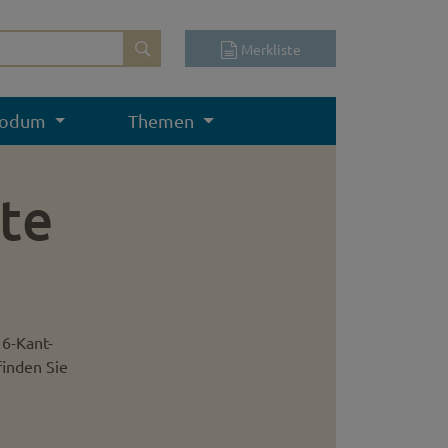
Merkliste
odum
Themen
te
 6-Kant-
finden Sie