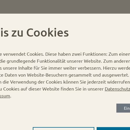
is zu Cookies
e verwendet Cookies.
Diese haben zwei Funktionen: Zum einen 
r die grundlegende Funktionalität unserer Website. Zum andere
es unsere Inhalte für Sie immer weiter verbessern. Hierzu werd
Gläserdeckel 70mm bronze
te Daten von Website-Besuchern gesammelt und ausgewertet
in die Verwendung der Cookies können Sie jederzeit widerrufen
Karton:
480 Stück
u Cookies auf dieser Website finden Sie in unserer
Datenschutz
Verschluss:
Deep Twist-off
ssum
.
Deckel-Durchmesser:
70 mm
Ein
Höhe des Deckels: ca 1,6cm