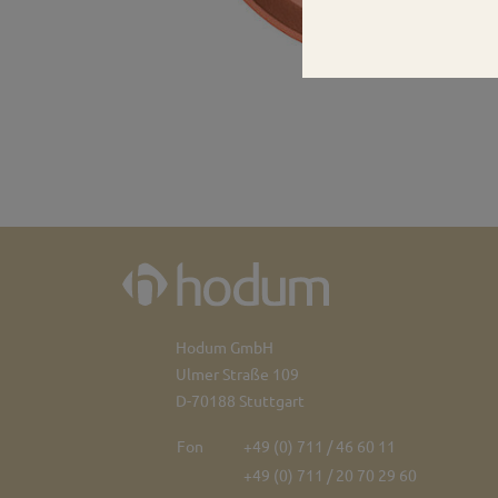
Hodum GmbH
Ulmer Straße 109
D-70188 Stuttgart
Fon
+49 (0) 711 / 46 60 11
+49 (0) 711 / 20 70 29 60