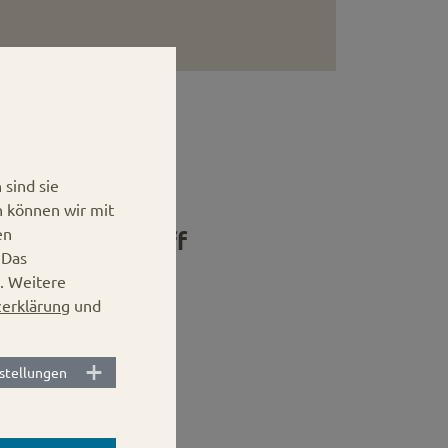
sind sie
n können wir mit
en
 Deep Twist-off
.
Das
. Weitere
erklärung
und
stellungen