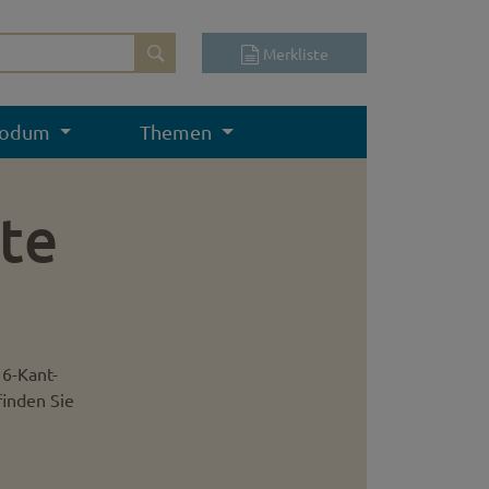
Merkliste
odum
Themen
te
 6-Kant-
finden Sie